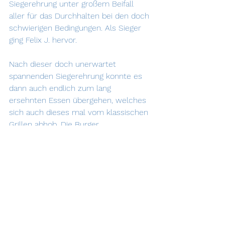
Siegerehrung unter großem Beifall 
aller für das Durchhalten bei den doch 
schwierigen Bedingungen. Als Sieger 
ging Felix J. hervor.
Nach dieser doch unerwartet 
spannenden Siegerehrung konnte es 
dann auch endlich zum lang 
ersehnten Essen übergehen, welches 
sich auch dieses mal vom klassischen 
Grillen abhob. Die Burger 
Abwechslung kam allen sehr gelegen 
und wurde trotz des leichten Regens 
genossen. 
Somit konnte der SVS dies als ein 
weiteres und erfolgreiches Absegeln 
verbuchen. Und wir freuen uns schon 
auf den Saisonstart nächstes Jahr. 