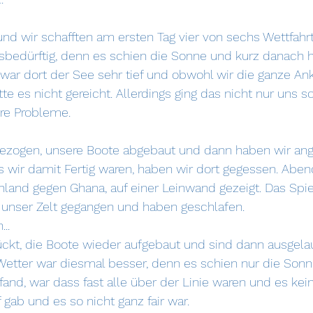
 und wir schafften am ersten Tag vier von sechs Wettfahr
bedürftig, denn es schien die Sonne und kurz danach ha
ar dort der See sehr tief und obwohl wir die ganze Ank
te es nicht gereicht. Allerdings ging das nicht nur uns s
hre Probleme.
gezogen, unsere Boote abgebaut und dann haben wir ang
s wir damit Fertig waren, haben wir dort gegessen. Abe
hland gegen Ghana, auf einer Leinwand gezeigt. Das Spiel
n unser Zelt gegangen und haben geschlafen.
..
tückt, die Boote wieder aufgebaut und sind dann ausgela
Wetter war diesmal besser, denn es schien nur die Sonne
 fand, war dass fast alle über der Linie waren und es kei
gab und es so nicht ganz fair war.