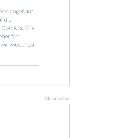
elte abgebaut 
f die 
 Opti A´s, B´s 
her für 
 wir wieder zu 
Alle ansehen