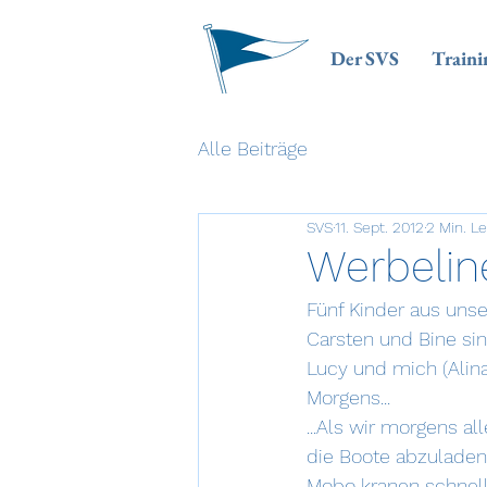
Der SVS
Traini
Alle Beiträge
SVS
11. Sept. 2012
2 Min. L
Werbelin
Fünf Kinder aus uns
Carsten und Bine sin
Lucy und mich (Alin
Morgens...
...Als wir morgens a
die Boote abzuladen.
Mobo kranen schnell