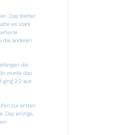
ten. Das Wetter 
tte es stark 
erleine 
o, die anderen 
efangen die 
nds wurde das 
 ging 2:2 aus 
ufen zur ersten 
. Das einzige, 
nen 