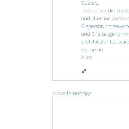
Später...
...haben wir die Boo
und alles ins Auto v
Siegerehrung gewarte
und C´s teilgenomme
Erstklässler toll wä
Hause an.
Alina
Aktuelle Beiträge