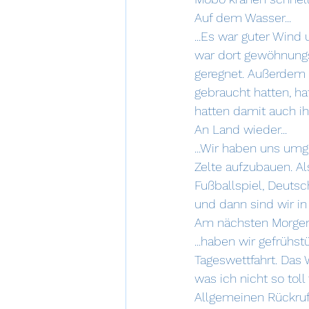
Auf dem Wasser...
...Es war guter Wind
war dort gewöhnungs
geregnet. Außerdem w
gebraucht hatten, hat
hatten damit auch i
An Land wieder...
...Wir haben uns um
Zelte aufzubauen. Al
Fußballspiel, Deutsc
und dann sind wir i
Am nächsten Morgen.
...haben wir gefrühs
Tageswettfahrt. Das 
was ich nicht so toll
Allgemeinen Rückruf 