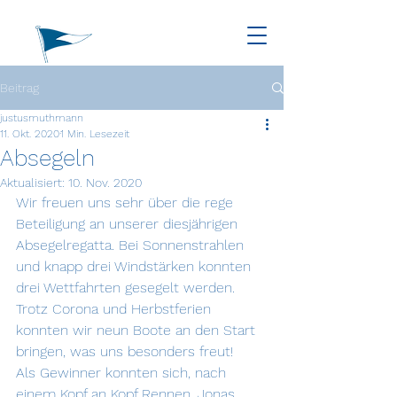
Beitrag
justusmuthmann
11. Okt. 2020
1 Min. Lesezeit
Absegeln
Aktualisiert:
10. Nov. 2020
Wir freuen uns sehr über die rege 
Beteiligung an unserer diesjährigen 
Absegelregatta. Bei Sonnenstrahlen 
und knapp drei Windstärken konnten 
drei Wettfahrten gesegelt werden. 
Trotz Corona und Herbstferien 
konnten wir neun Boote an den Start 
bringen, was uns besonders freut!
Als Gewinner konnten sich, nach 
einem Kopf an Kopf Rennen, Jonas 